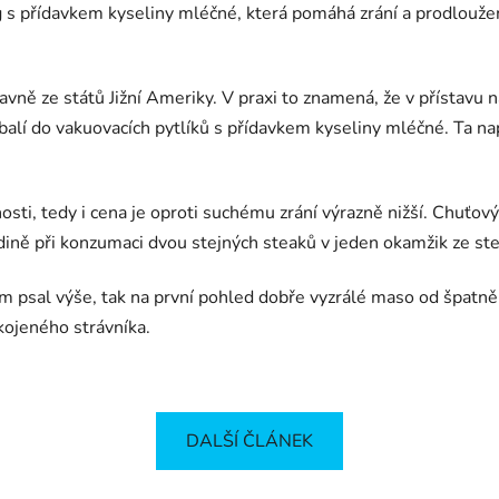
 s přídavkem kyseliny mléčné, která pomáhá zrání a prodloužení
ě ze států Jižní Ameriky. V praxi to znamená, že v přístavu na
zabalí do vakuovacích pytlíků s přídavkem kyseliny mléčné. Ta n
ti, tedy i cena je oproti suchému zrání výrazně nižší. Chuťový
dině při konzumaci dvou stejných steaků v jeden okamžik ze ste
em psal výše, tak na první pohled dobře vyzrálé maso od špatn
kojeného strávníka.
DALŠÍ ČLÁNEK