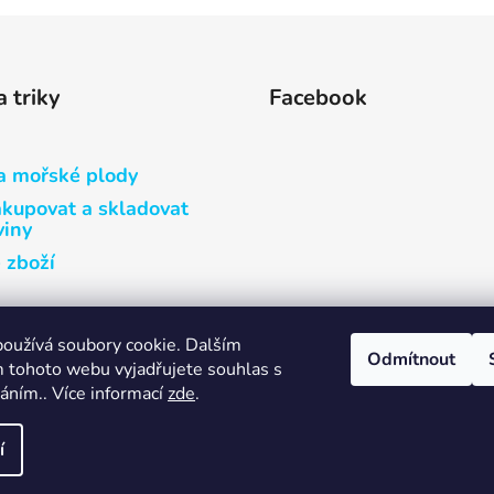
a triky
Facebook
a mořské plody
akupovat a skladovat
viny
 zboží
oužívá soubory cookie. Dalším
Odmítnout
 tohoto webu vyjadřujete souhlas s
váním.. Více informací
zde
.
Obchodní podmínky
Ochrana osobních údajů
í
yhrazena.
Upravit nastavení cookies