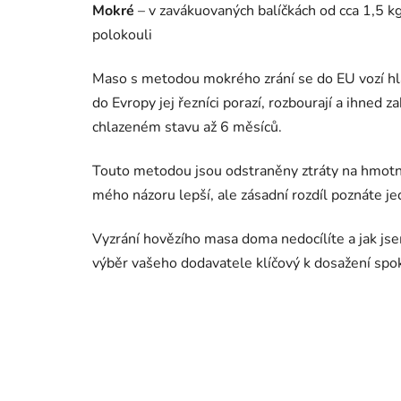
Mokré
– v zavákuovaných balíčkách od cca 1,5 kg
polokouli
Maso s metodou mokrého zrání se do EU vozí hlavn
do Evropy jej řezníci porazí, rozbourají a ihned 
chlazeném stavu až 6 měsíců.
Touto metodou jsou odstraněny ztráty na hmotnos
mého názoru lepší, ale zásadní rozdíl poznáte je
Vyzrání hovězího masa doma nedocílíte a jak js
výběr vašeho dodavatele klíčový k dosažení spo