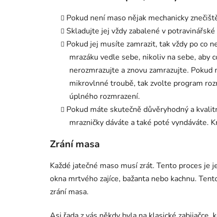
Pokud není maso nějak mechanicky znečištěn
Skladujte jej vždy zabalené v potravinářské 
Pokud jej musíte zamrazit, tak vždy po co n
mrazáku vedle sebe, nikoliv na sebe, aby c
nerozmrazujte a znovu zamrazujte. Pokud m
mikrovlnné troubě, tak zvolte program roz
úplného rozmrazení.
Pokud máte skutečně důvěryhodný a kvalitn
mrazničky dáváte a také poté vyndáváte. Kr
Zrání masa
Každé jatečné maso musí zrát. Tento proces je je
okna mrtvého zajíce, bažanta nebo kachnu. Tento 
zrání masa.
Asi řada z vás někdy byla na klasické zabijačce, 