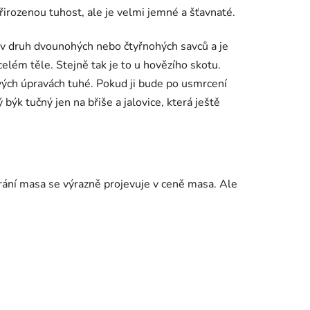
řirozenou tuhost, ale je velmi jemné a šťavnaté.
iv druh dvounohých nebo čtyřnohých savců a je
elém těle. Stejně tak je to u hovězího skotu.
ých úpravách tuhé. Pokud ji bude po usmrcení
k tučný jen na břiše a jalovice, která ještě
rání masa se výrazně projevuje v ceně masa. Ale