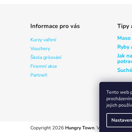
Z
á
Informace pro vás
Tipy 
p
a
Maso
Kurzy vaření
t
Ryby 
Vouchery
í
Jak n
Škola grilování
potra
Firemní akce
Suché
Partneři
Tento web p
procházením
jejich použí
Nastaven
Copyright 2026
Hungry Town
. Všechna práva v