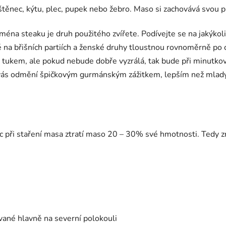
štěnec, kýtu, plec, pupek nebo žebro. Maso si zachovává svou p
éna steaku je druh použitého zvířete. Podívejte se na jakýkol
 na břišních partiích a ženské druhy tloustnou rovnoměrně po c
tukem, ale pokud nebude dobře vyzrálá, tak bude při minutkov
vás odmění špičkovým gurmánským zážitkem, lepším než mladý bý
c při staření masa ztratí maso 20 – 30% své hmotnosti. Tedy z
ívané hlavně na severní polokouli