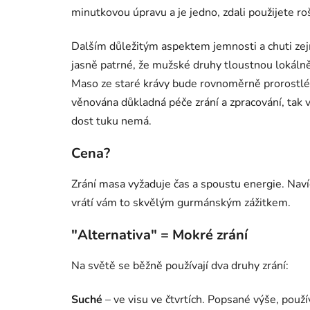
minutkovou úpravu a je jedno, zdali použijete ro
Dalším důležitým aspektem jemnosti a chuti zejm
jasně patrné, že mužské druhy tloustnou lokálně
Maso ze staré krávy bude rovnoměrně prorostlé 
věnována důkladná péče zrání a zpracování, tak 
dost tuku nemá.
Cena?
Zrání masa vyžaduje čas a spoustu energie. Naví
vrátí vám to skvělým gurmánským zážitkem.
"Alternativa" = Mokré zrání
Na světě se běžně používají dva druhy zrání:
Suché
– ve visu ve čtvrtích. Popsané výše, použ