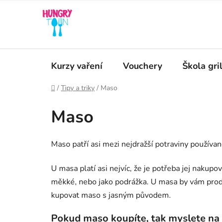
Přejít
na
obsah
Kurzy vaření
Vouchery
Škola gri
Domů
/
Tipy a triky
/
Maso
Maso
Maso patří asi mezi nejdražší potraviny používané
U masa platí asi nejvíc, že je potřeba jej nakup
měkké, nebo jako podrážka. U masa by vám prode
kupovat maso s jasným původem.
Pokud maso koupíte, tak myslete na