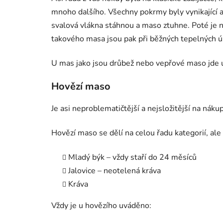
mnoho dalšího. Všechny pokrmy byly vynikající a
svalová vlákna stáhnou a maso ztuhne. Poté je n
takového masa jsou pak při běžných tepelných 
U mas jako jsou drůbež nebo vepřové maso jde u z
Hovězí maso
Je asi neproblematičtější a nejsložitější na ná
Hovězí maso se dělí na celou řadu kategorií, ale t
Mladý býk – vždy staří do 24 měsíců
Jalovice – neotelená kráva
Kráva
Vždy je u hovězího uváděno: