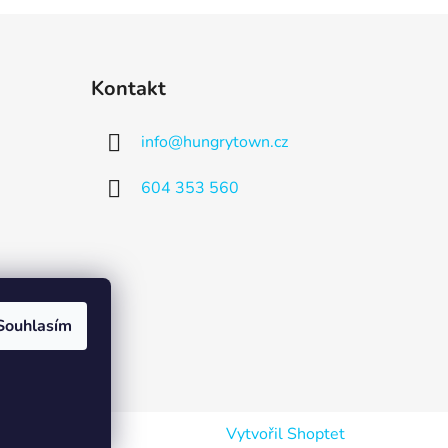
Kontakt
info
@
hungrytown.cz
604 353 560
Souhlasím
Vytvořil Shoptet