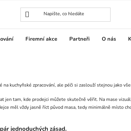
lování
Firemní akce
Partneři
O nás
K
 na kuchyňské zpracování, ale péči si zaslouží stejnou jako vše
ovat jen tam, kde prodejci můžete skutečně věřit. Na mase vizu
jce měl vždy jasně říct původ masa, tedy minimálně místo chov
 pár jednoduchých zásad.