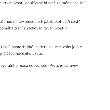
 trvanlivosti, používané hlavně zejména na jižní
ženou do tzv.plovoucích jatek skot a při cestě
apomáhá zrání a zachování trvanlivosti v
 rozdíl samozřejmě najdete a suché zrání je dle
jné části hovězího skotu.
ě vyzrálého masa nepoznáte. Proto je správný