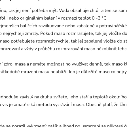
o, tak jej není potřeba mýt. Voda obsahuje chlór a ten se sam
fólii nebo originálním balení v rozmezí teplot 0 -3 °C
ejmenších balíčcích zavákuované nebo zabalené v potravinářské f
o nejrychleji zmrzly. Pokud maso rozmrazujete, tak jej vložte 
aso potřebujete rozmrazit rychle, tak jej zabalené vložte do 
mrazovaní a vždy v průběhu rozmrazování maso několikrát lehc
í zdroj masa a nemáte možnost ho využívat denně, tak maso kl
átkodobé mrazení masu neublíží. Jen je důležité maso co nejryc
dnoduše závislý na druhu zvířete, jeho staří a teplotě okolního
vis je amatérská metoda vyzrávání masa. Obecně platí, že čím vě
kde se porazil vykrmený pašík a ihned po usmrcení se některé čá