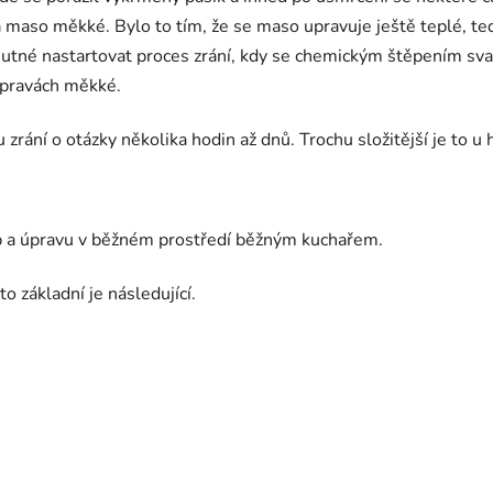
 maso měkké. Bylo to tím, že se maso upravuje ještě teplé, ted
utné nastartovat proces zrání, kdy se chemickým štěpením sval
úpravách měkké.
rání o otázky několika hodin až dnů. Trochu složitější je to u
kup a úpravu v běžném prostředí běžným kuchařem.
o základní je následující.