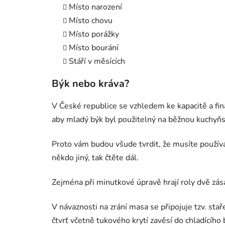
Místo narození
Místo chovu
Místo porážky
Místo bourání
Stáří v měsících
Býk nebo kráva?
V České republice se vzhledem ke kapacitě a fin
aby mladý býk byl použitelný na běžnou kuchyňsk
Proto vám budou všude tvrdit, že musíte používa
někdo jiný, tak čtěte dál.
Zejména při minutkové úpravě hrají roly dvě zása
V návaznosti na zrání masa se připojuje tzv. sta
čtvrť včetně tukového krytí zavěsí do chladícíh