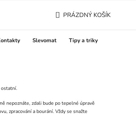
PRÁZDNÝ KOŠÍK
NÁKUPNÍ
KOŠÍK
ontakty
Slevomat
Tipy a triky
 ostatní.
álně nepoznáte, zdali bude po tepelné úpravě
u, zpracování a bourání. Vždy se snažte