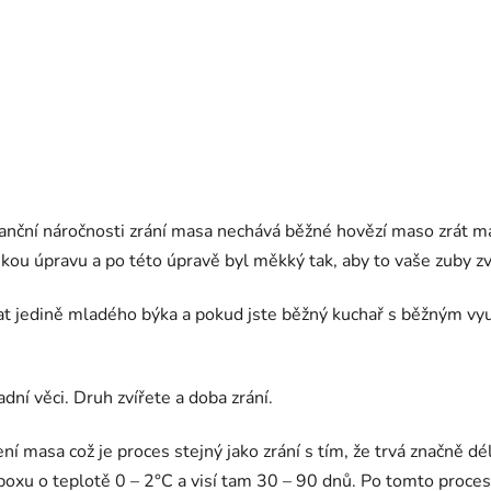
anční náročnosti zrání masa nechává běžné hovězí maso zrát max
ou úpravu a po této úpravě byl měkký tak, aby to vaše zuby zv
t jedině mladého býka a pokud jste běžný kuchař s běžným využ
dní věci. Druh zvířete a doba zrání.
ření masa což je proces stejný jako zrání s tím, že trvá značně 
o boxu o teplotě 0 – 2°C a visí tam 30 – 90 dnů. Po tomto proce