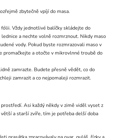
ozřejmě zbytečně vpíjí do masa.
ólii. Vždy jednotlivé balíčky skládejte do
do lednice a nechte volně rozmrznout. Nikdy maso
studené vody. Pokud byste rozmrazovali maso v
e promačkejte a otočte v mikrovlnné troubě do
idně zamrazte. Budete přesně vědět, co do
hleji zamrazit a co nejpomaleji rozmrazit.
 prostředí. Asi každý někdy v zimě viděl vyset z
tší a starší zvíře, tím je potřeba delší doba
sti prasátka zpracovávaly na ovar, guláš, řízky a